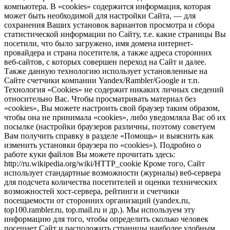
компьютера. В «cookies» содержится информация, которая
может быть необходимой для настройки Сайта, — для
сохранения Ваших установок вариантов просмотра и сбора
статистической информации по Сайту, т.е. какие страницы Вы
посетили, что было загружено, имя домена интернет-
провайдера и страна посетителя, а также адреса сторонних
веб-сайтов, с которых совершен переход на Сайт и далее.
Также данную технологию использует установленные на
Сайте счетчики компании Yandex/Rambler/Google и т.п.
Технология «Cookies» не содержит никаких личных сведений
относительно Вас. Чтобы просматривать материал без
«cookies», Вы можете настроить свой браузер таким образом,
чтобы она не принимала «cookies», либо уведомляла Вас об их
посылке (настройки браузеров различны, поэтому советуем
Вам получить справку в разделе «Помощь» и выяснить как
изменить установки браузера по «cookies»). Подробно о
работе куки файлов Вы можете прочитать здесь:
http://ru.wikipedia.org/wiki/HTTP_cookie Кроме того, Сайт
использует стандартные возможности (журналы) веб-сервера
для подсчета количества посетителей и оценки технических
возможностей хост-сервера, рейтинги и счетчики
посещаемости от сторонних организаций (yandex.ru,
top100.rambler.ru, top.mail.ru и др.). Мы используем эту
информацию для того, чтобы определить сколько человек
посещает Сайт и расположить страницы наиболее удобным