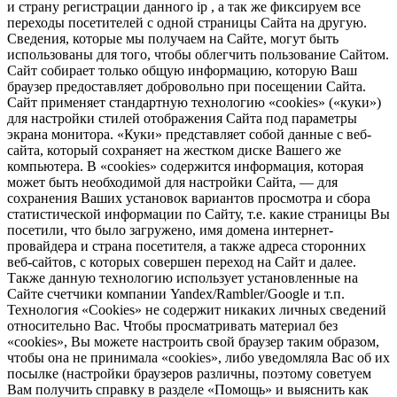
и страну регистрации данного ip , а так же фиксируем все
переходы посетителей с одной страницы Сайта на другую.
Сведения, которые мы получаем на Сайте, могут быть
использованы для того, чтобы облегчить пользование Сайтом.
Сайт собирает только общую информацию, которую Ваш
браузер предоставляет добровольно при посещении Сайта.
Сайт применяет стандартную технологию «cookies» («куки»)
для настройки стилей отображения Сайта под параметры
экрана монитора. «Куки» представляет собой данные с веб-
сайта, который сохраняет на жестком диске Вашего же
компьютера. В «cookies» содержится информация, которая
может быть необходимой для настройки Сайта, — для
сохранения Ваших установок вариантов просмотра и сбора
статистической информации по Сайту, т.е. какие страницы Вы
посетили, что было загружено, имя домена интернет-
провайдера и страна посетителя, а также адреса сторонних
веб-сайтов, с которых совершен переход на Сайт и далее.
Также данную технологию использует установленные на
Сайте счетчики компании Yandex/Rambler/Google и т.п.
Технология «Cookies» не содержит никаких личных сведений
относительно Вас. Чтобы просматривать материал без
«cookies», Вы можете настроить свой браузер таким образом,
чтобы она не принимала «cookies», либо уведомляла Вас об их
посылке (настройки браузеров различны, поэтому советуем
Вам получить справку в разделе «Помощь» и выяснить как