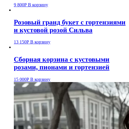
9 800
Р
В корзину
Розовый гранд букет с гортензиями
и кустовой розой Сильва
13 150
Р
В корзину
Сборная корзина с кустовыми
розами, пионами и гортензией
15 000
Р
В корзину