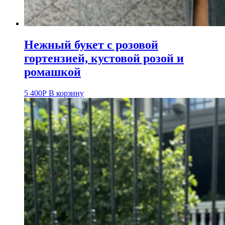
Нежный букет с розовой
гортензией, кустовой розой и
ромашкой
5 400
Р
В корзину