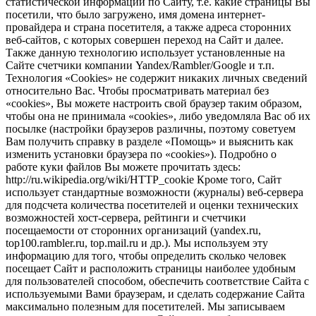
статистической информации по Сайту, т.е. какие страницы Вы
посетили, что было загружено, имя домена интернет-
провайдера и страна посетителя, а также адреса сторонних
веб-сайтов, с которых совершен переход на Сайт и далее.
Также данную технологию использует установленные на
Сайте счетчики компании Yandex/Rambler/Google и т.п.
Технология «Cookies» не содержит никаких личных сведений
относительно Вас. Чтобы просматривать материал без
«cookies», Вы можете настроить свой браузер таким образом,
чтобы она не принимала «cookies», либо уведомляла Вас об их
посылке (настройки браузеров различны, поэтому советуем
Вам получить справку в разделе «Помощь» и выяснить как
изменить установки браузера по «cookies»). Подробно о
работе куки файлов Вы можете прочитать здесь:
http://ru.wikipedia.org/wiki/HTTP_cookie Кроме того, Сайт
использует стандартные возможности (журналы) веб-сервера
для подсчета количества посетителей и оценки технических
возможностей хост-сервера, рейтинги и счетчики
посещаемости от сторонних организаций (yandex.ru,
top100.rambler.ru, top.mail.ru и др.). Мы используем эту
информацию для того, чтобы определить сколько человек
посещает Сайт и расположить страницы наиболее удобным
для пользователей способом, обеспечить соответствие Сайта с
используемыми Вами браузерам, и сделать содержание Сайта
максимально полезным для посетителей. Мы записываем