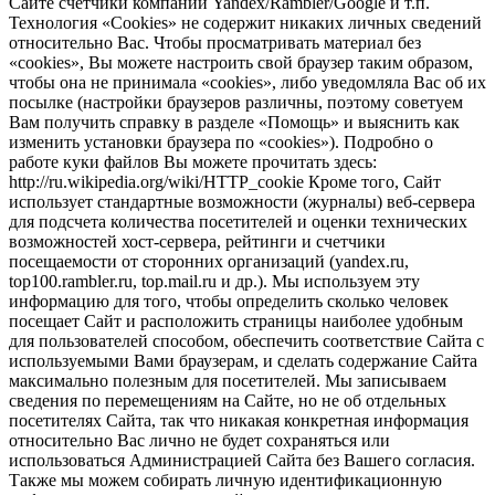
Сайте счетчики компании Yandex/Rambler/Google и т.п.
Технология «Cookies» не содержит никаких личных сведений
относительно Вас. Чтобы просматривать материал без
«cookies», Вы можете настроить свой браузер таким образом,
чтобы она не принимала «cookies», либо уведомляла Вас об их
посылке (настройки браузеров различны, поэтому советуем
Вам получить справку в разделе «Помощь» и выяснить как
изменить установки браузера по «cookies»). Подробно о
работе куки файлов Вы можете прочитать здесь:
http://ru.wikipedia.org/wiki/HTTP_cookie Кроме того, Сайт
использует стандартные возможности (журналы) веб-сервера
для подсчета количества посетителей и оценки технических
возможностей хост-сервера, рейтинги и счетчики
посещаемости от сторонних организаций (yandex.ru,
top100.rambler.ru, top.mail.ru и др.). Мы используем эту
информацию для того, чтобы определить сколько человек
посещает Сайт и расположить страницы наиболее удобным
для пользователей способом, обеспечить соответствие Сайта с
используемыми Вами браузерам, и сделать содержание Сайта
максимально полезным для посетителей. Мы записываем
сведения по перемещениям на Сайте, но не об отдельных
посетителях Сайта, так что никакая конкретная информация
относительно Вас лично не будет сохраняться или
использоваться Администрацией Сайта без Вашего согласия.
Также мы можем собирать личную идентификационную