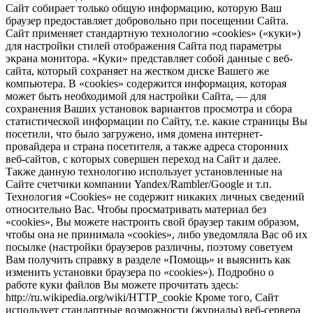
Сайт собирает только общую информацию, которую Ваш
браузер предоставляет добровольно при посещении Сайта.
Сайт применяет стандартную технологию «cookies» («куки»)
для настройки стилей отображения Сайта под параметры
экрана монитора. «Куки» представляет собой данные с веб-
сайта, который сохраняет на жестком диске Вашего же
компьютера. В «cookies» содержится информация, которая
может быть необходимой для настройки Сайта, — для
сохранения Ваших установок вариантов просмотра и сбора
статистической информации по Сайту, т.е. какие страницы Вы
посетили, что было загружено, имя домена интернет-
провайдера и страна посетителя, а также адреса сторонних
веб-сайтов, с которых совершен переход на Сайт и далее.
Также данную технологию использует установленные на
Сайте счетчики компании Yandex/Rambler/Google и т.п.
Технология «Cookies» не содержит никаких личных сведений
относительно Вас. Чтобы просматривать материал без
«cookies», Вы можете настроить свой браузер таким образом,
чтобы она не принимала «cookies», либо уведомляла Вас об их
посылке (настройки браузеров различны, поэтому советуем
Вам получить справку в разделе «Помощь» и выяснить как
изменить установки браузера по «cookies»). Подробно о
работе куки файлов Вы можете прочитать здесь:
http://ru.wikipedia.org/wiki/HTTP_cookie Кроме того, Сайт
использует стандартные возможности (журналы) веб-сервера