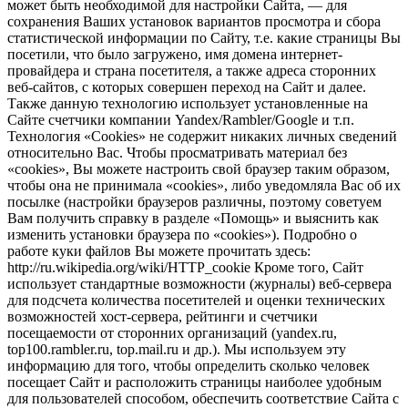
может быть необходимой для настройки Сайта, — для
сохранения Ваших установок вариантов просмотра и сбора
статистической информации по Сайту, т.е. какие страницы Вы
посетили, что было загружено, имя домена интернет-
провайдера и страна посетителя, а также адреса сторонних
веб-сайтов, с которых совершен переход на Сайт и далее.
Также данную технологию использует установленные на
Сайте счетчики компании Yandex/Rambler/Google и т.п.
Технология «Cookies» не содержит никаких личных сведений
относительно Вас. Чтобы просматривать материал без
«cookies», Вы можете настроить свой браузер таким образом,
чтобы она не принимала «cookies», либо уведомляла Вас об их
посылке (настройки браузеров различны, поэтому советуем
Вам получить справку в разделе «Помощь» и выяснить как
изменить установки браузера по «cookies»). Подробно о
работе куки файлов Вы можете прочитать здесь:
http://ru.wikipedia.org/wiki/HTTP_cookie Кроме того, Сайт
использует стандартные возможности (журналы) веб-сервера
для подсчета количества посетителей и оценки технических
возможностей хост-сервера, рейтинги и счетчики
посещаемости от сторонних организаций (yandex.ru,
top100.rambler.ru, top.mail.ru и др.). Мы используем эту
информацию для того, чтобы определить сколько человек
посещает Сайт и расположить страницы наиболее удобным
для пользователей способом, обеспечить соответствие Сайта с