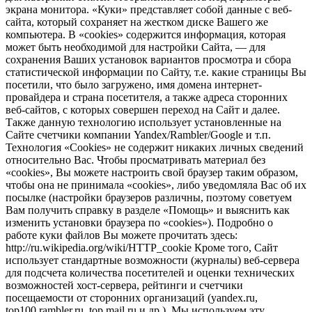
экрана монитора. «Куки» представляет собой данные с веб-
сайта, который сохраняет на жестком диске Вашего же
компьютера. В «cookies» содержится информация, которая
может быть необходимой для настройки Сайта, — для
сохранения Ваших установок вариантов просмотра и сбора
статистической информации по Сайту, т.е. какие страницы Вы
посетили, что было загружено, имя домена интернет-
провайдера и страна посетителя, а также адреса сторонних
веб-сайтов, с которых совершен переход на Сайт и далее.
Также данную технологию использует установленные на
Сайте счетчики компании Yandex/Rambler/Google и т.п.
Технология «Cookies» не содержит никаких личных сведений
относительно Вас. Чтобы просматривать материал без
«cookies», Вы можете настроить свой браузер таким образом,
чтобы она не принимала «cookies», либо уведомляла Вас об их
посылке (настройки браузеров различны, поэтому советуем
Вам получить справку в разделе «Помощь» и выяснить как
изменить установки браузера по «cookies»). Подробно о
работе куки файлов Вы можете прочитать здесь:
http://ru.wikipedia.org/wiki/HTTP_cookie Кроме того, Сайт
использует стандартные возможности (журналы) веб-сервера
для подсчета количества посетителей и оценки технических
возможностей хост-сервера, рейтинги и счетчики
посещаемости от сторонних организаций (yandex.ru,
top100.rambler.ru, top.mail.ru и др.). Мы используем эту