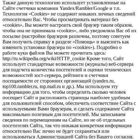
Также данную технологию использует установленные на
Сайте счетчики компании Yandex/Rambler/Google и т.п.
Технология «Cookies» не содержит никаких личных сведений
относительно Вас. Чтобы просматривать материал без
«cookies», Вы можете настроить свой браузер таким образом,
чтобы она не принимала «cookies», либо уведомляла Вас об их
посылке (настройки браузеров различны, поэтому советуем
Вам получить справку в разделе «Помощь» и выяснить как
изменить установки браузера по «cookies»). Подробно о
работе куки файлов Вы можете прочитать здесь:
http://ru.wikipedia.org/wiki/HTTP_cookie Кроме того, Сайт
использует стандартные возможности (журналы) веб-сервера
для подсчета количества посетителей и оценки технических
возможностей хост-сервера, рейтинги и счетчики
посещаемости от сторонних организаций (yandex.ru,
top100.rambler.ru, top.mail.ru и др.). Мы используем эту
информацию для того, чтобы определить сколько человек
посещает Сайт и расположить страницы наиболее удобным
для пользователей способом, обеспечить соответствие Сайта с
используемыми Вами браузерам, и сделать содержание Сайта
максимально полезным для посетителей. Мы записываем
сведения по перемещениям на Сайте, но не об отдельных
посетителях Сайта, так что никакая конкретная информация
относительно Вас лично не будет сохраняться или
использоваться Администрацией Сайта без Вашего согласия.