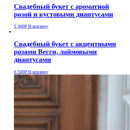
Свадебный букет с ароматной
розой и кустовыми диантусами
5 300
Р
В корзину
Свадебный букет с акцентными
розами Вегги, лаймовыми
диантусами
6 500
Р
В корзину