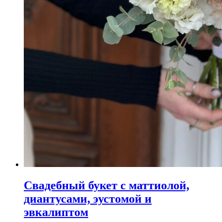
Свадебный букет с маттиолой,
диантусами, эустомой и
эвкалиптом