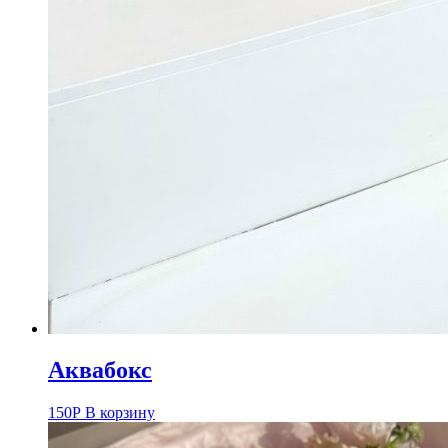
Аквабокс
150
Р
В корзину